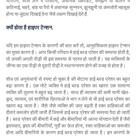
भारीपन, सांस लेने में परेशानी, अचानक घबराहट, समझने या बोलने में
कठिनाई, चहरे, बांह या पैरो में अचानक सुन्नपन, झुनझुनी या कमजोरी महसूस
होना या धुंदला दिखाई देना जैसे लक्षण दिखाई देते हैं.
क्यों होता है हाइपर टेन्‍शन.
यदि हम हाइपर टेन्‍शन के कारणों की बात करें तो, आनुवंशिकता हाइपर टेन्‍शन
का मुख्य कारण है। अगर किसी परिवार मे हाई ब्‍लड प्रेशर की समस्या होती है,
तो उनकी अगली पीड़ी भी इस समस्या से ग्रस्त हो जाती है। यह व्यक्तियों के
जीन्‍स का एक पीड़ी से दूसरी पीड़ी मे स्थानान्तरण होने की वजह से होता है।
शोध एवं अनुसंधानो से स्पष्ट हो चुका है की मोटापा हाई ब्‍लड प्रेशर का बहुत
बढ़ा कारण है। एक मोटे व्यक्ति मे हाई ब्‍लड प्रेशर का खतरा एक सामान्य
व्यक्ति की तुलना मे बहुत बढ़ जाता है। साथ ही व्यायाम की कमी यानी खेल-
कूद, व्यायाम, एवं शारीरिक क्रियाओ मे भाग न लेने से भी हाई ब्‍लड प्रेशर का
खतरा बढ़ जाता है। जैसे जैसे व्यक्ति की उम्र बढ़ती है रक्त वाहिकाओं की
दीवारे कमजोर होती जाती हैं जिससे हाई ब्‍लड प्रेशर की समस्या पैदा हो जाती
है। ब्‍लड प्रेशर की बीमारी में कई और बीमारियां भी अपना योगदान देती है जैसे
हृदयघात, हृदय की बीमारियाँ, गुर्दो का फ़ेल होना, रक्त वाहिकाओ का कमजोर
होना आदि बीमारियो के कारण हाई ब्‍लड प्रेशर हो जाता है। इन कारणो के