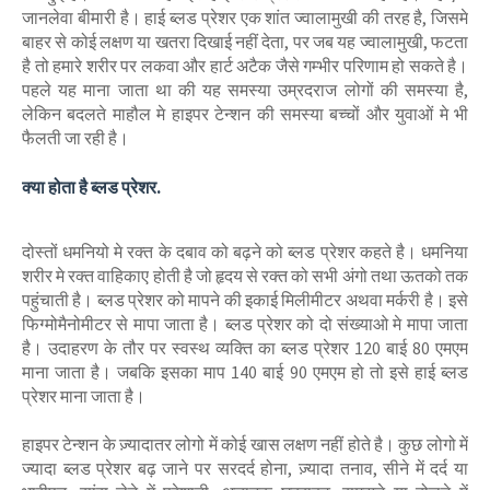
जानलेवा बीमारी है। हाई ब्‍लड प्रेशर एक शांत ज्वालामुखी की तरह है, जिसमे
बाहर से कोई लक्षण या खतरा दिखाई नहीं देता, पर जब यह ज्वालामुखी, फटता
है तो हमारे शरीर पर लकवा और हार्ट अटैक जैसे गम्भीर परिणाम हो सकते है।
पहले यह माना जाता था की यह समस्या उम्रदराज लोगों की समस्या है,
लेकिन बदलते माहौल मे हाइपर टेन्‍शन की समस्या बच्चों और युवाओं मे भी
फैलती जा रही है।
क्या होता है ब्‍लड प्रेशर.
दोस्‍तों धमनियो मे रक्त के दबाव को बढ़ने को ब्‍लड प्रेशर कहते है। धमनिया
शरीर मे रक्त वाहिकाए होती है जो हृदय से रक्त को सभी अंगो तथा ऊतको तक
पहुंचाती है। ब्‍लड प्रेशर को मापने की इकाई मिलीमीटर अथवा मर्करी है। इसे
फिग्‍मोमैनोमीटर से मापा जाता है। ब्‍लड प्रेशर को दो संख्याओ मे मापा जाता
है। उदाहरण के तौर पर स्‍वस्‍थ व्‍यक्ति का ब्‍लड प्रेशर 120 बाई 80 एमएम
माना जाता है। जबकि इसका माप 140 बाई 90 एमएम हो तो इसे हाई ब्‍लड
प्रेशर माना जाता है।
हाइपर टेन्‍शन के ज़्यादातर लोगो में कोई खास लक्षण नहीं होते है। कुछ लोगो में
ज्यादा ब्‍लड प्रेशर बढ़ जाने पर सरदर्द होना, ज़्यादा तनाव, सीने में दर्द या