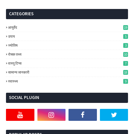
CATEGORIES
आयुर्वेद
19
उपाय
5
ज्‍योतिष
3
रोचक तथ्‍य
10
वास्‍तु टिप्‍स
7
सामान्‍य जानकारी
18
स्‍वास्‍थ्‍य
9
SOCIAL PLUGIN